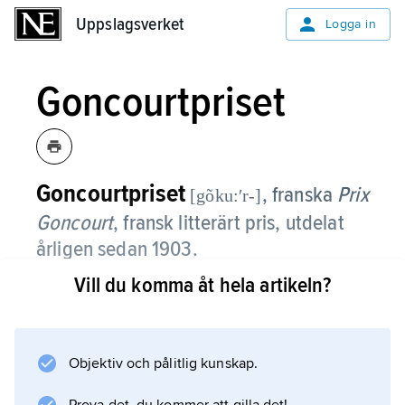
Uppslagsverket
Uppslagsverket
Logga in
Goncourtpriset
Goncourtpriset
, franska
Prix
[gõku:ʹr-]
Goncourt
,
fransk litterärt pris, utdelat
årligen sedan 1903.
Vill du komma åt hela artikeln?
Genom sitt testamente stiftade
Edmond de Goncourt
1896 en akademi med tio ledamöter,
l’Académie Goncourt
Objektiv och pålitlig kunskap.
(Goncourtakademin). Den skulle ses som ett