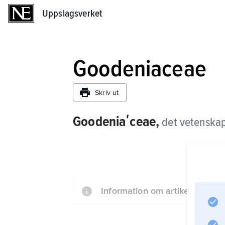
Uppslagsverket
Uppslagsverket
Goodeniaceae
Skriv ut
Goodeniaʹceae,
det vetenskap
Information om artikeln