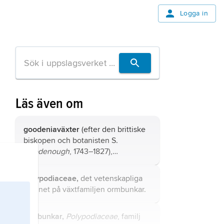
Logga in
Läs även om
goodeniaväxter
(efter den brittiske
biskopen och botanisten S.
Goodenough
, 1743–1827),
Goodeniaceae
, familj tvåhjärtbladiga
växter med ca 350 arter fleråriga
Polypodiaceae,
det vetenskapliga
örter och buskar.
namnet på växtfamiljen ormbunkar.
ormbunkar,
Polypodiaceae
, familj