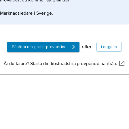
Prova det, du kommer att gilla det!
Marknadsledare i Sverige.
eller
Påbörja din gratis provperiod
Logga in
Är du lärare? Starta din kostnadsfria provperiod härifrån.