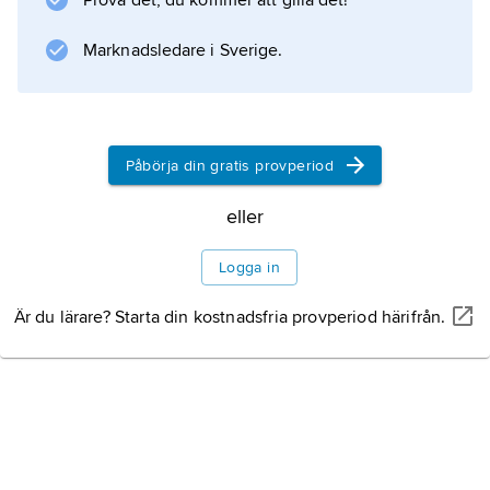
Prova det, du kommer att gilla det!
Marknadsledare i Sverige.
Påbörja din gratis provperiod
eller
Logga in
Är du lärare? Starta din kostnadsfria provperiod härifrån.