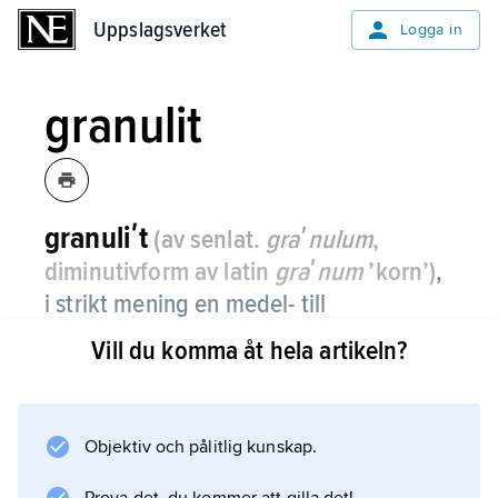
Uppslagsverket
Uppslagsverket
Logga in
granulit
granuliʹt
(av senlat.
graʹnulum
,
diminutivform av latin
graʹnum
’korn’)
,
i strikt mening en medel- till
grovkristallin, granoblastisk, metamorf
Vill du komma åt hela artikeln?
bergart som består av kvarts och
fältspat samt icke-hydroxylbärande,
mörka mineral som pyroxen och granat.
Objektiv och pålitlig kunskap.
I vidare bemärkelse de bergarter som