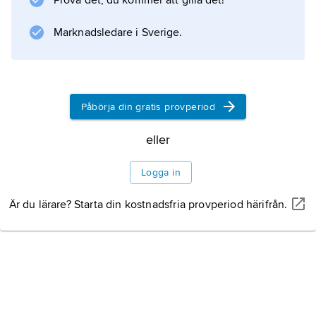
Prova det, du kommer att gilla det!
innehåller mineralassociationer tillhörande
granulitfacies. De flesta granuliter förekommer
Marknadsledare i Sverige.
inom områden med prekambrisk berggrund,
motsvarande ursprungligen djupt belägna
nivåer i gamla bergskedjebildningar.
Påbörja din gratis provperiod
eller
Information om artikeln
Logga in
Är du lärare? Starta din kostnadsfria provperiod härifrån.