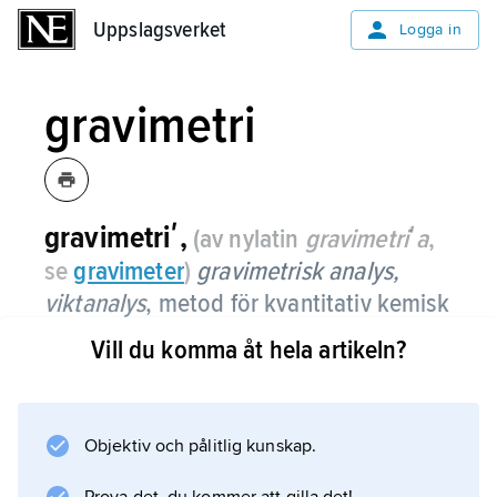
Uppslagsverket
Uppslagsverket
Logga in
gravimetri
gravimetriʹ,
(av nylatin
gravimetriʹa
,
se
gravimeter
)
gravimetrisk analys,
viktanalys
,
metod för kvantitativ kemisk
analys som bygger på noggrann
Vill du komma åt hela artikeln?
vägning.
Det ämne som ska analyseras överförs från
lösning till en svårlöslig kemisk förening med
Objektiv och pålitlig kunskap.
väldefinierad, känd sammansättning. Detta