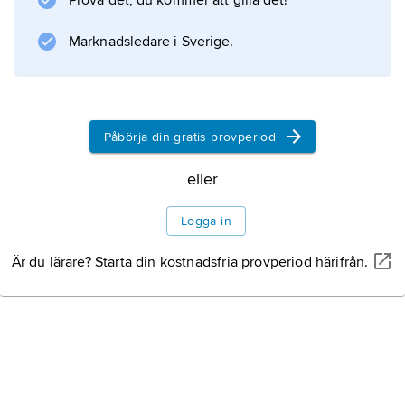
Prova det, du kommer att gilla det!
Där samlades adelssläkternas ledare, och
Marknadsledare i Sverige.
aktioner mot grannstaterna leddes därifrån.
Det kollektiv som utvecklades sökte att i sin
krets involvera även avsides liggande
områden. Skapandet av gemensamma kulter
Påbörja din gratis provperiod
var ett
eller
Logga in
Information om artikeln
Är du lärare? Starta din kostnadsfria provperiod härifrån.