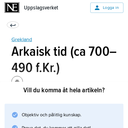
Uppslagsverket
Uppslagsverket
Logga in
Grekland
Arkaisk tid (ca 700–
490 f.Kr.)
Vill du komma åt hela artikeln?
De sociala och kulturella förändringarna
utgjorde bakgrunden till uppkomsten av
stadsstaten,
Objektiv och pålitlig kunskap.
poʹlis
. I Attika knöts landsbygden fastare till Athen.