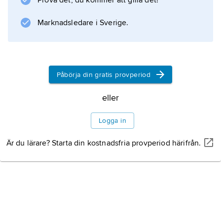
Prova det, du kommer att gilla det!
Marknadsledare i Sverige.
Påbörja din gratis provperiod
eller
Logga in
Är du lärare? Starta din kostnadsfria provperiod härifrån.