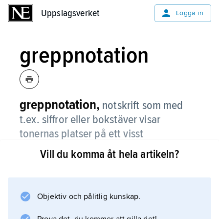
Uppslagsverket
Uppslagsverket
Logga in
greppnotation
greppnotation,
notskrift som med
t.ex. siffror eller bokstäver visar
tonernas platser på ett visst
musikinstrument, se
tabulatur
.
Vill du komma åt hela artikeln?
Objektiv och pålitlig kunskap.
Information om artikeln