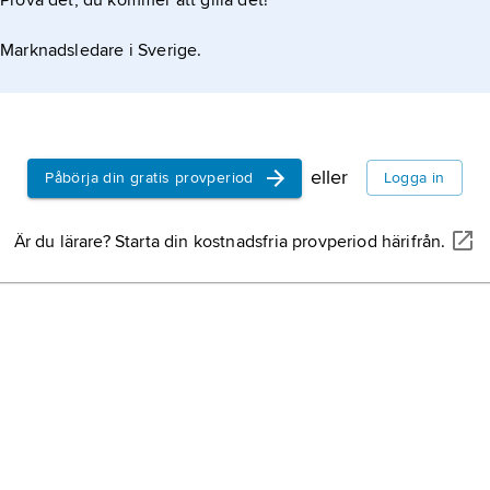
Prova det, du kommer att gilla det!
Marknadsledare i Sverige.
eller
Påbörja din gratis provperiod
Logga in
Är du lärare? Starta din kostnadsfria provperiod härifrån.