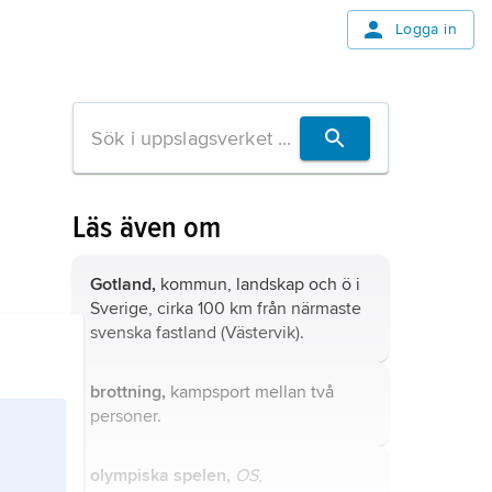
Logga in
Läs även om
Gotland,
kommun, landskap och ö i
Sverige, cirka 100 km från närmaste
svenska fastland (Västervik).
brottning,
kampsport mellan två
personer.
olympiska spelen,
OS
,