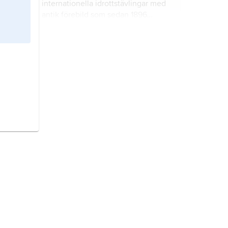
internationella idrottstävlingar med
antik förebild som sedan 1896
(sommarspelen) och sedan 1924
(vinterspelen) arrangeras vart fjärde
Öland,
landskap i Götaland.
år, en
olympiads
mellanrum, i olika
städer i världen.
Västergötland,
landskap i Götaland.
Östergötland,
landskap i Götaland.
Europa,
jordens minsta världsdel
efter Oceanien, utgörande 1/5 av
kontinenten Eurasien.
Danmark,
stat i Nordeuropa.
Island,
stat i Nordatlanten.