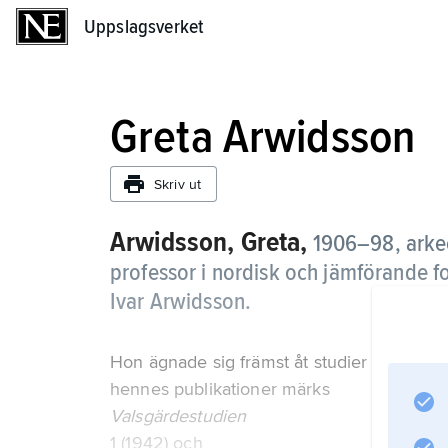
Uppslagsverket
Uppslagsverket
Greta Arwidsson
Skriv ut
Arwidsson, Greta,
1906–98, arke
professor i nordisk och jämförande f
Ivar Arwidsson.
Hon ägnade sig främst åt studier av den yng
hennes publikationer märks
Valsgärdestudien
1 (1942) och