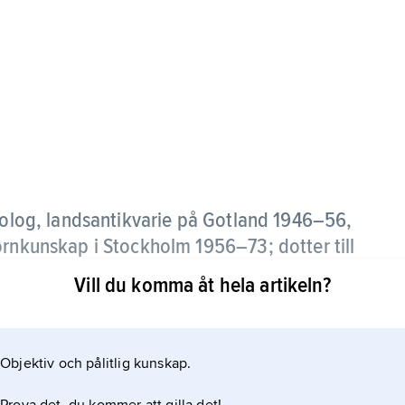
olog, landsantikvarie på Gotland 1946–56,
ornkunskap i Stockholm 1956–73; dotter till
Vill du komma åt hela artikeln?
re järnålderns kultur- och stilhistoria. Bland
Objektiv och pålitlig kunskap.