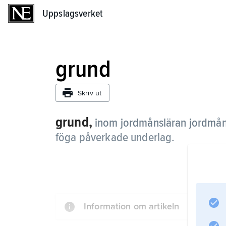
Uppslagsverket
Uppslagsverket
grund
Skriv ut
grund,
inom jordmånsläran jordmån
föga påverkade underlag.
Information om artikeln