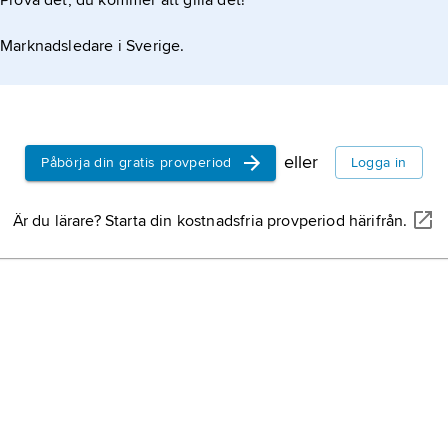
Prova det, du kommer att gilla det!
Marknadsledare i Sverige.
eller
Påbörja din gratis provperiod
Logga in
Är du lärare? Starta din kostnadsfria provperiod härifrån.