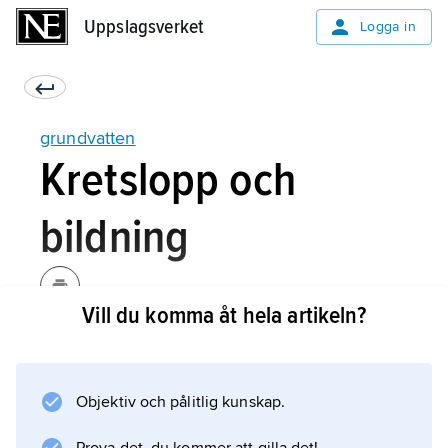
Uppslagsverket
Uppslagsverket
Logga in
grundvatten
Kretslopp och
bildning
Vill du komma åt hela artikeln?
På djupet förekommer grundvatten så långt
ned som det finns sprickor i berggrunden,
vilket kan vara flera kilometer. Grundvattnet är
Objektiv och pålitlig kunskap.
i ständig rörelse, mot vattendragen och mot
haven, även om hastigheten på stora djup är