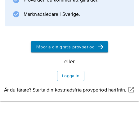
Prova det, du kommer att gilla det!
mycket låg. Typiska hastigheter för vattnet i
Marknadsledare i Sverige.
bäckar och åar är 0,1–1 m/s, under det
Information om artikeln
Påbörja din gratis provperiod
eller
Logga in
Är du lärare? Starta din kostnadsfria provperiod härifrån.