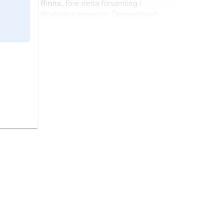
Rinna,
före detta församling i
Boxholms kommun, Östergötland
(Östergötlands län).
Hycklinge,
församling i Linköpings
stift, Kinda kommun, Östergötland
(Östergötlands län).
Ringarum,
församling i Linköpings
stift, Valdemarsviks kommun,
Östergötland (Östergötlands län).
Västra Ny,
församling i Linköpings
stift, Motala kommun, Östergötland
(Östergötlands län).
Svennevad,
f.d. församling i
Hallsbergs kommun, Närke (Örebro
län).