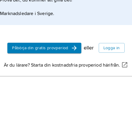
Prova det, du kommer att gilla det!
Marknadsledare i Sverige.
eller
Påbörja din gratis provperiod
Logga in
Är du lärare? Starta din kostnadsfria provperiod härifrån.