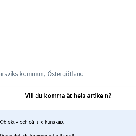
marsviks kommun, Östergötland
Vill du komma åt hela artikeln?
 skärgård och smala, spridda dalgångsbygder
Objektiv och pålitlig kunskap.