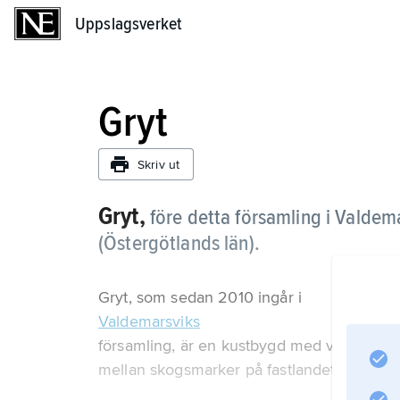
Uppslagsverket
Uppslagsverket
Gryt
Skriv ut
Gryt,
före detta församling i Valde
(Östergötlands län).
Gryt, som sedan 2010 ingår i
Valdemarsviks
församling, är en kustbygd med vidsträckt
mellan skogsmarker på fastlandet.