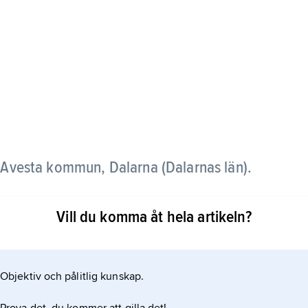
t, Avesta kommun, Dalarna (Dalarnas län).
h Badelundaåsen, består av mindre odlingsbygder,
Vill du komma åt hela artikeln?
Objektiv och pålitlig kunskap.