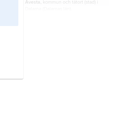
Avesta,
kommun och tätort (stad) i
Dalarna (Dalarnas län).
Dalarna,
äldre form
Dalarne
,
landskap i Mellansverige, det största
och nordligaste i Svealand.
Västmanland,
landskap i Svealand.
Uppland,
landskap i Svealand.
Sverige,
stat på Skandinaviska
halvön, norra Europa.
Finland,
stat i Nordeuropa.