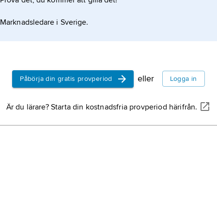
Prova det, du kommer att gilla det!
Marknadsledare i Sverige.
eller
Påbörja din gratis provperiod
Logga in
Är du lärare? Starta din kostnadsfria provperiod härifrån.