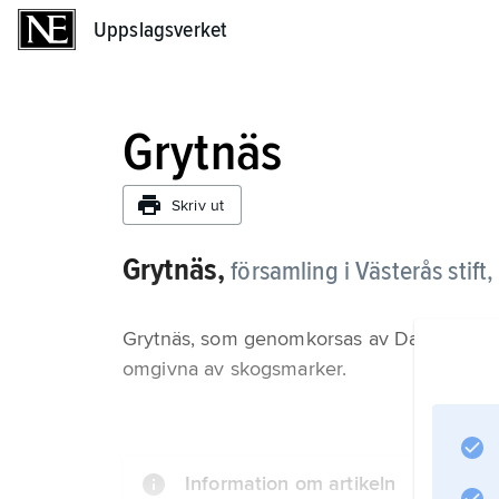
Uppslagsverket
Uppslagsverket
Grytnäs
Skriv ut
Grytnäs,
församling i Västerås stif
Grytnäs, som genomkorsas av Dalälven oc
omgivna av skogsmarker.
Information om artikeln