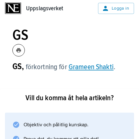
Uppslagsverket
Uppslagsverket
Logga in
GS
GS,
förkortning för
Grameen Shakti
.
Vill du komma åt hela artikeln?
Information om artikeln
Objektiv och pålitlig kunskap.