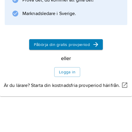
Prova det, du kommer att gilla det!
Marknadsledare i Sverige.
Påbörja din gratis provperiod
eller
Logga in
Är du lärare? Starta din kostnadsfria provperiod härifrån.