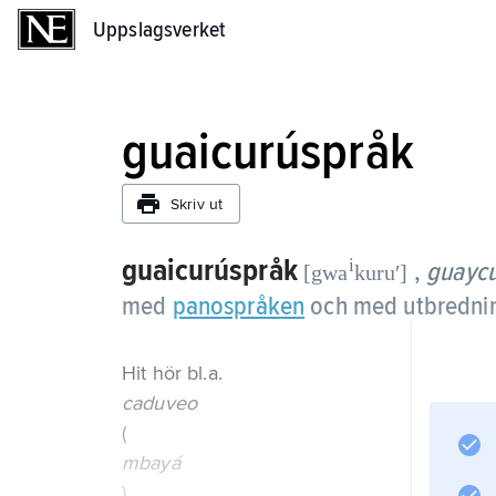
Uppslagsverket
Uppslagsverket
guaicurúspråk
Skriv ut
guaicurúspråk
i
,
guayc
[gwa
kuruʹ]
med
panospråken
och med utbredning
Hit hör bl.a.
caduveo
(
mbayá
),