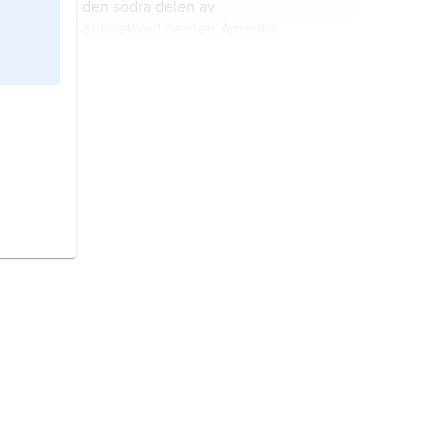
den södra delen av
dubbelkontinenten Amerika.
Argentina,
stat i Sydamerika.
Amerikas urbefolkning,
sammanfattande benämning på
Amerikas språkligt och kulturellt
åtskilda urfolk.
Paraguay
, stat i Sydamerika.
Bibeln
, ursprungligen ett ord som
betecknar en boksamling, så
småningom med betydelsen en
samling skrifter som tillmäts speciell
auktoritet och helgd.
Chile
, stat i Sydamerika.
Europa,
jordens minsta världsdel