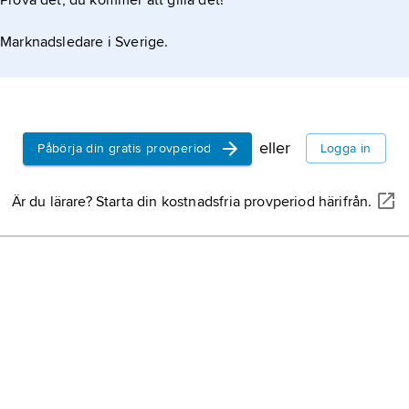
Prova det, du kommer att gilla det!
Marknadsledare i Sverige.
urú för en vidare samling pano-besläktade språk,
t är mataco-guaicurúspråk.
eller
Påbörja din gratis provperiod
Logga in
Är du lärare? Starta din kostnadsfria provperiod härifrån.