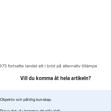
3 fortsatte landet att i brist på alternativ tillämpa
ades 1993; den sista kända avrättningen ägde rum 1986.
Vill du komma åt hela artikeln?
Objektiv och pålitlig kunskap.