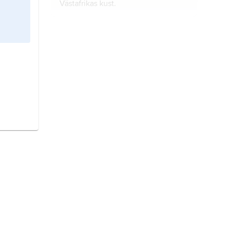
Västafrikas kust.
Guinea,
stat i Västafrika.
Papua Nya Guinea
, stat i västra
Stilla havet.
Angola,
stat i sydvästra Afrika.
Ekvatorialguinea,
stat i Västafrika.
Portugal,
stat i sydvästra Europa.
Östtimor,
stat i Sydöstasien.