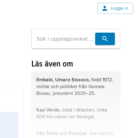
Logga in
Läs även om
Embaló, Umaro Sissoco,
född 1972,
militär och politiker från Guinea-
Bissau, president 2020–25.
Kap Verde,
östat i Atlanten, cirka
600 km väster om Senegal.
São Tomé och Príncipe
, stat utanför