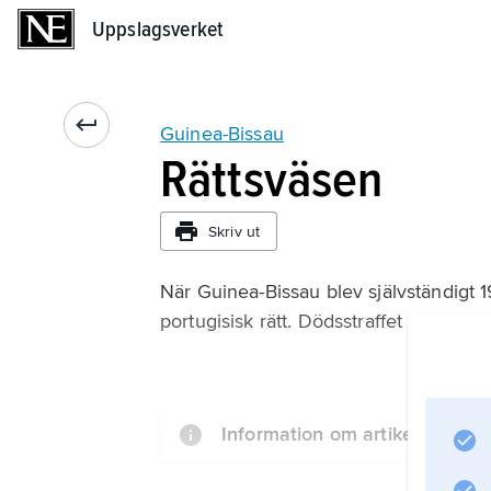
Uppslagsverket
Uppslagsverket
Guinea-Bissau
Rättsväsen
Skriv ut
När Guinea-Bissau blev självständigt 197
portugisisk rätt. Dödsstraffet avskaff
Information om artikeln