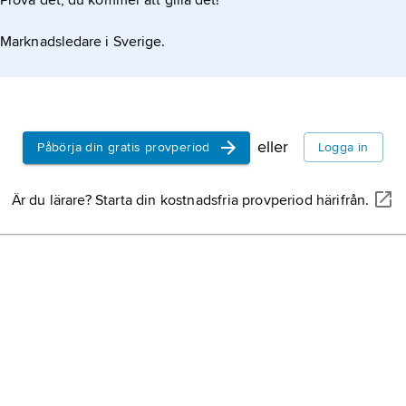
Prova det, du kommer att gilla det!
Marknadsledare i Sverige.
eller
Påbörja din gratis provperiod
Logga in
Är du lärare? Starta din kostnadsfria provperiod härifrån.