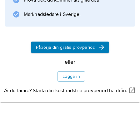
Prova det, du kommer att gilla det!
bryggeriet Arthur Guinness Son & Co.
Guinness rekordbok ges ut av brittiska
Marknadsledare i Sverige.
företaget Guinness World Records i fler än
100 länder i en sammanlagd upplaga av över
100 miljoner exemplar på ca 40 olika språk.
Påbörja din gratis provperiod
eller
Information om artikeln
Logga in
Är du lärare? Starta din kostnadsfria provperiod härifrån.