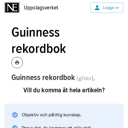
Uppslagsverket
Uppslagsverket
Logga in
Guinness
rekordbok
Guinness rekordbok
,
[giʹnis]
Guinness Book of Records
,
en årligen
Vill du komma åt hela artikeln?
utkommande publikation som redovisar
världsrekord inom olika områden –
även bisarra sådana.
Objektiv och pålitlig kunskap.
Den första engelska upplagan utgavs 1955 av