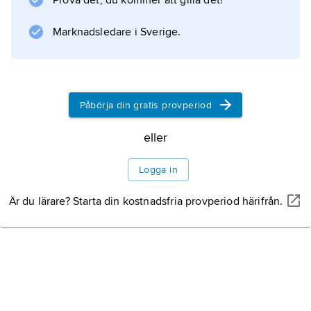
Prova det, du kommer att gilla det!
Marknadsledare i Sverige.
Påbörja din gratis provperiod
eller
Logga in
Är du lärare? Starta din kostnadsfria provperiod härifrån.