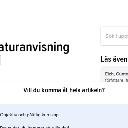
s
raturanvisning
Läs äve
Eich
,
Günte
författare, 
ån Becker till Wolf
Aichinger.
Vill du komma åt hela artikeln?
Herburger
författare.
Objektiv och pålitlig kunskap.
mation om artikeln
Kunert
,
Gün