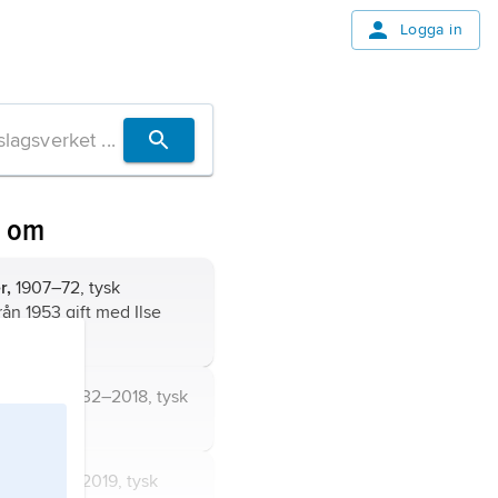
Logga in
n om
r,
1907–72, tysk
från 1953 gift med Ilse
,
Günter,
1932–2018, tysk
ter,
1929–2019, tysk