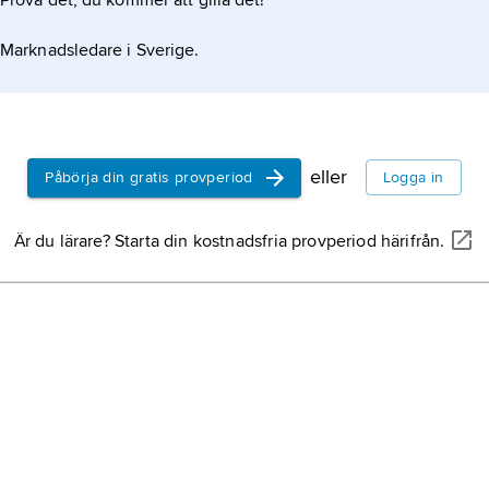
Prova det, du kommer att gilla det!
författare.
Marknadsledare i Sverige.
Böll
,
Heinri
1917, död 16
författare, 
1972.
Schiller
,
Fr
eller
Påbörja din gratis provperiod
Logga in
november 1
författare.
Är du lärare? Starta din kostnadsfria provperiod härifrån.
Mann
,
Tho
död 12 augus
Nobelprista
Huch
,
Rica
Richard Hu
författare.