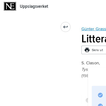
Uppslagsverket
Uppslagsverket
Günter Gras
Litte
Skriv ut
S. Clason,
Tysk prosa fr
(1987);
Infor