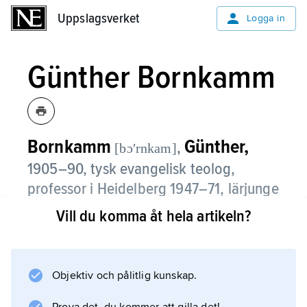
Uppslagsverket
Uppslagsverket
Logga in
Günther Bornkamm
Bornkamm
Günther,
,
[bɔʹrnkam]
1905–90, tysk evangelisk teolog,
professor i Heidelberg 1947–71, lärjunge
till Rudolf Bultmann.
Vill du komma åt hela artikeln?
Han blev en av pionjärerna för det sätt att
arbeta med evangelierna som kallas
redaktionshistoria
Objektiv och pålitlig kunskap.
. B. skrev bl.a.