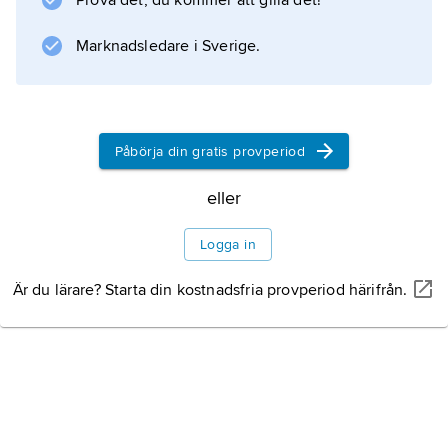
Prova det, du kommer att gilla det!
Jesus von Nazareth
(1956, 13:e upplagan 1983).
Marknadsledare i Sverige.
Information om artikeln
Påbörja din gratis provperiod
eller
Logga in
Är du lärare? Starta din kostnadsfria provperiod härifrån.