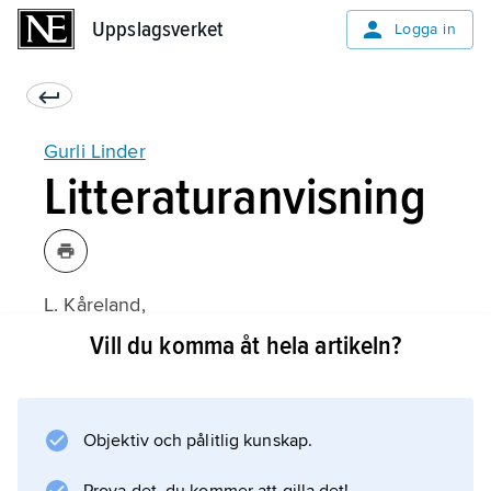
Uppslagsverket
Uppslagsverket
Logga in
Gurli Linder
Litteraturanvisning
L. Kåreland,
Gurli Linders barnbokskritik: Med en inledning
Vill du komma åt hela artikeln?
om den svenska barnbokskritikens framväxt
(1977).
Objektiv och pålitlig kunskap.