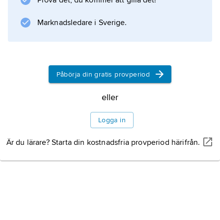
Prova det, du kommer att gilla det!
Information om artikeln
Marknadsledare i Sverige.
Påbörja din gratis provperiod
eller
Logga in
Är du lärare? Starta din kostnadsfria provperiod härifrån.