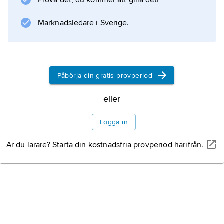
Prova det, du kommer att gilla det!
naturvetenskapsmän under 1800-talet. Hans
undersökningar gällde bl.a. värmelära och
Marknadsledare i Sverige.
akustik. För faderns förtjänster adlades 1830
H:s barn, med namnet
af Hällström
.
Påbörja din gratis provperiod
eller
Logga in
Information om artikeln
Är du lärare? Starta din kostnadsfria provperiod härifrån.