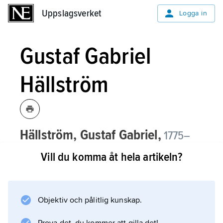
Uppslagsverket
Uppslagsverket
Logga in
Gustaf Gabriel
Hällström
Hällström, Gustaf Gabriel,
1775–
1844, finländsk fysiker, professor vid
Vill du komma åt hela artikeln?
Åbo Akademi 1801–27, vid Helsingfors
universitet från 1827, rektor där 1829–
32, bror till C.P. Hällström.
Objektiv och pålitlig kunskap.
H. var en av Finlands mest bemärkta