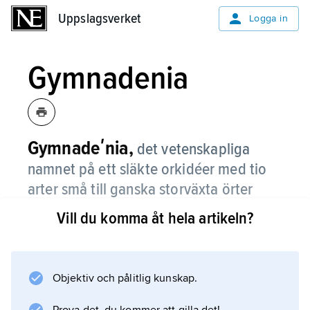
Uppslagsverket
Uppslagsverket
Logga in
Gymnadenia
Gymnadeʹnia,
det vetenskapliga
namnet på ett släkte orkidéer med tio
arter små till ganska storväxta örter
hemmahörande i nordöstra
Vill du komma åt hela artikeln?
Nordamerika och de tempererade
delarna av Europa och Asien.
Objektiv och pålitlig kunskap.
De har två grunt flikiga rotknölar, och stjälken
bär oftast ganska många blad med smal