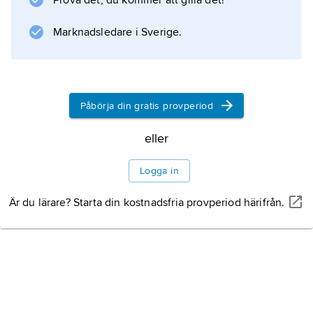
Prova det, du kommer att gilla det!
Marknadsledare i Sverige.
Påbörja din gratis provperiod
eller
Logga in
Är du lärare? Starta din kostnadsfria provperiod härifrån.