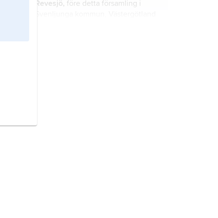
Revesjö,
före detta församling i
Svenljunga kommun, Västergötland
(Västra Götalands län).
Horla
, f.d. församling i Vårgårda
kommun, Västergötland (Västra
Götalands län).
Hova,
före detta församling i
Gullspångs kommun, Västergötland
(Västra Götalands län).
Örsås,
f.d. församling i Svenljunga
kommun, Västergötland (Västra
Götalands län).
Kållered,
församling i Göteborgs
stift, Mölndals kommun,
Västergötland (Västra Götalands län).