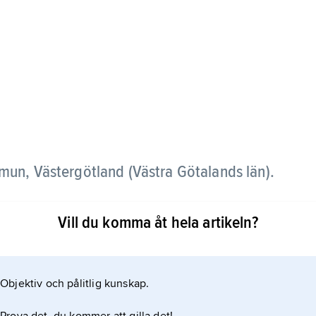
mmun, Västergötland (Västra Götalands län).
ingen
Vill du komma åt hela artikeln?
ängs övre Grönån samt glesbebyggda skogsmarker.
Objektiv och pålitlig kunskap.