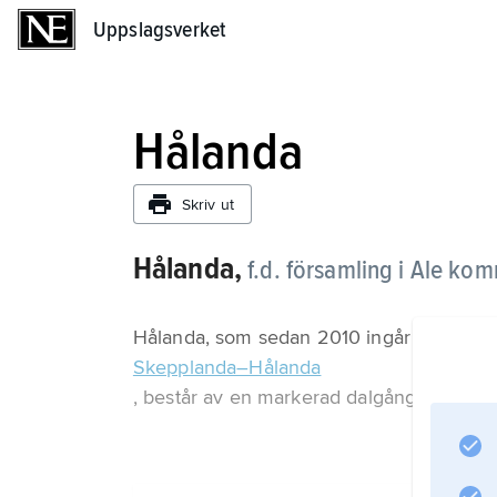
Uppslagsverket
Uppslagsverket
Hålanda
Skriv ut
Hålanda,
f.d. församling i Ale ko
Hålanda, som sedan 2010 ingår i församl
Skepplanda–Hålanda
, består av en markerad dalgångsbygd l