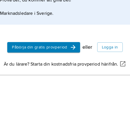
Prova det, du kommer att gilla det!
Marknadsledare i Sverige.
eller
Påbörja din gratis provperiod
Logga in
Är du lärare? Starta din kostnadsfria provperiod härifrån.