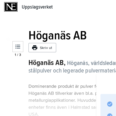
Uppslagsverket
Uppslagsverket
Höganäs AB
Skriv ut
1
/
3
Höganäs AB,
Höganäs, världsledan
stålpulver och legerade pulvermateria
Dominerande produkt är pulver för komponen
Höganäs AB tillverkar även bl.a. pulverkval
metallurgiapplikationer. Huvuddelen av ve
enheter finns även i Halmstad samt i bl.a. 
USA.