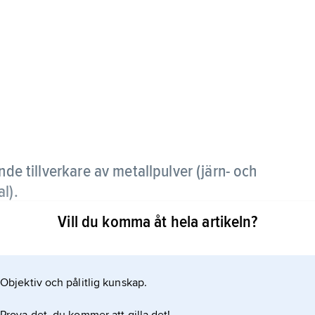
de tillverkare av metallpulver (järn- och
l).
Vill du komma åt hela artikeln?
ttillverkning för främst fordonsindustrier.
iteter för svetselektrodtillverkning och kemi- och
rksamheten bedrivs i Höganäs, men tillverkande
Objektiv och pålitlig kunskap.
Belgien, Brasilien, Indien, Japan, Storbritannien och