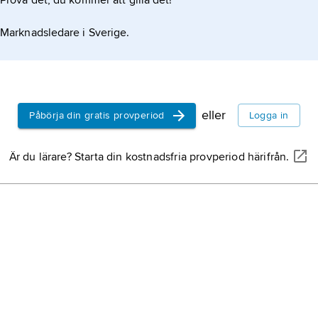
Prova det, du kommer att gilla det!
Marknadsledare i Sverige.
eller
Påbörja din gratis provperiod
Logga in
Är du lärare? Starta din kostnadsfria provperiod härifrån.