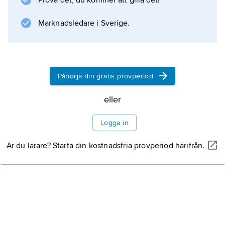
Prova det, du kommer att gilla det!
Information om artikeln
Marknadsledare i Sverige.
Påbörja din gratis provperiod
eller
Logga in
Är du lärare? Starta din kostnadsfria provperiod härifrån.