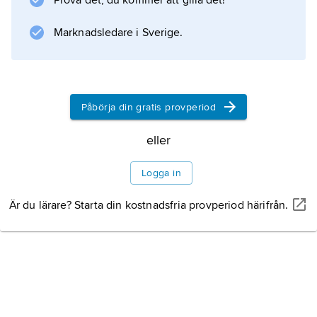
Prova det, du kommer att gilla det!
Marknadsledare i Sverige.
Information om artikeln
Påbörja din gratis provperiod
eller
Logga in
Är du lärare? Starta din kostnadsfria provperiod härifrån.