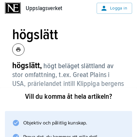
Uppslagsverket
Uppslagsverket
Logga in
högslätt
högslätt,
högt beläget slättland av
stor omfattning, t.ex. Great Plains i
USA, prärielandet intill Klippiga bergens
östra rand i Colorado och angränsande
Vill du komma åt hela artikeln?
stater, på en höjd av ca 1 000 m ö.h.
Östafrikas högslätter ligger ca 1 000–2 000 m
ö.h.
Objektiv och pålitlig kunskap.