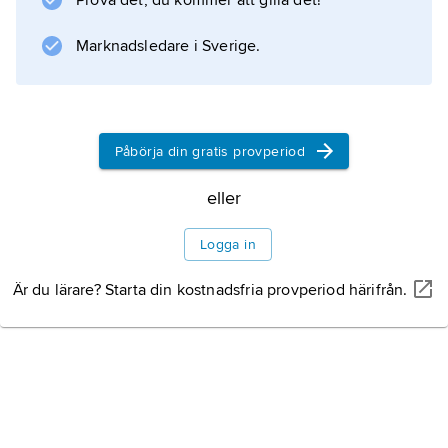
Prova det, du kommer att gilla det!
Marknadsledare i Sverige.
Påbörja din gratis provperiod
eller
Logga in
Är du lärare? Starta din kostnadsfria provperiod härifrån.