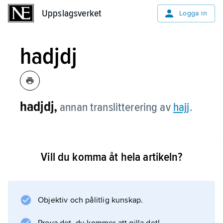
Uppslagsverket
Uppslagsverket
Logga in
hadjdj
hadjdj,
annan translitterering av
hajj
.
Vill du komma åt hela artikeln?
Information om artikeln
Objektiv och pålitlig kunskap.