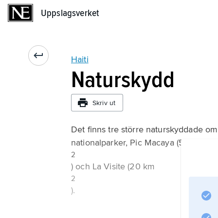
Uppslagsverket
Uppslagsverket
Haiti
Naturskydd
Skriv ut
Det finns tre större naturskyddade om
nationalparker, Pic Macaya (55 km
2
) och La Visite (20 km
2
).