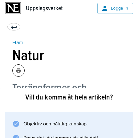
Uppslagsverket
Uppslagsverket
Logga in
Haiti
Natur
Terrängformer och
Vill du komma åt hela artikeln?
berggrund
Klimat
Objektiv och pålitlig kunskap.
Växtliv