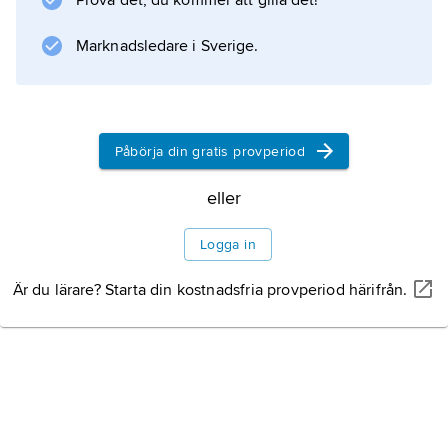
Prova det, du kommer att gilla det!
Djurliv
Marknadsledare i Sverige.
Naturskydd
Påbörja din gratis provperiod
eller
Information om artikeln
Logga in
Är du lärare? Starta din kostnadsfria provperiod härifrån.