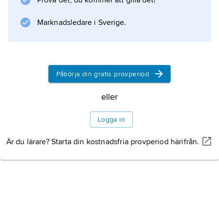
Prova det, du kommer att gilla det!
har gjort Haiti till ett av världens fattigaste och
Marknadsledare i Sverige.
minst utvecklade länder.
Statsskick
Politik
Påbörja din gratis provperiod
eller
Information om artikeln
Logga in
Är du lärare? Starta din kostnadsfria provperiod härifrån.