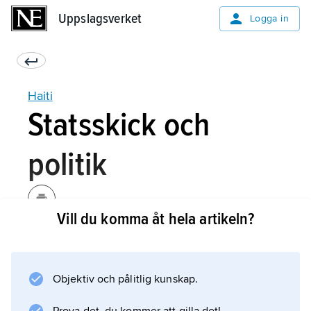
Uppslagsverket
Uppslagsverket
Logga in
Haiti
Statsskick och
politik
Vill du komma åt hela artikeln?
Haiti, vars befolkning till största delen utgörs
av ättlingar till afrikanska slavar, gjorde sig
tidigt självständigt, redan 1804. Hänsynslösa
Objektiv och pålitlig kunskap.
diktatorer, våldsamma politiska konflikter,
ekonomisk vanskötsel och naturkatastrofer