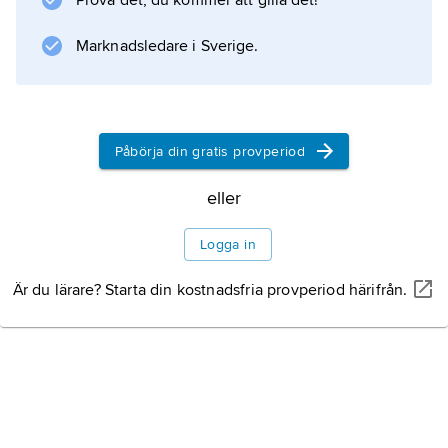
Prova det, du kommer att gilla det!
Det lever kvar i nunnedräkten.
Marknadsledare i Sverige.
Information om artikeln
Påbörja din gratis provperiod
eller
Logga in
Är du lärare? Starta din kostnadsfria provperiod härifrån.