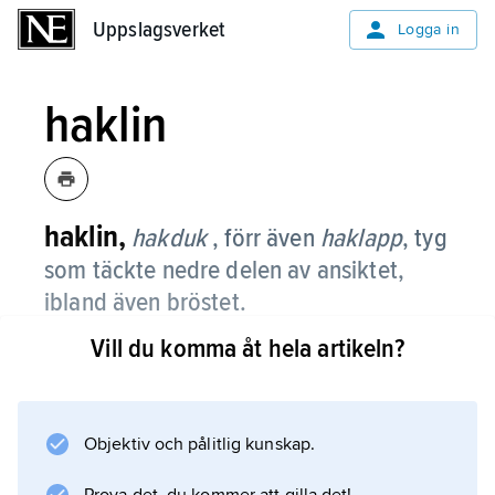
Uppslagsverket
Uppslagsverket
Logga in
haklin
haklin,
hakduk
, förr även
haklapp
, tyg
som täckte nedre delen av ansiktet,
ibland även bröstet.
Vill du komma åt hela artikeln?
Det kompletterade huvudklädet,
doket
, i medeltidens kvinnodräkt och kunde på
1200- och 1300-talen ingå i modedräkten; det
Objektiv och pålitlig kunskap.
användes senare främst i samband med sorg.