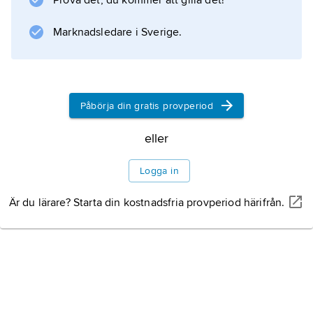
Prova det, du kommer att gilla det!
Växtliv
Marknadsledare i Sverige.
Djurliv
Naturskydd
Påbörja din gratis provperiod
Kulturlandskap
eller
Logga in
Är du lärare? Starta din kostnadsfria provperiod härifrån.
Information om artikeln