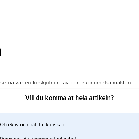
n
lserna var en förskjutning av den ekonomiska makten i
 Amerika för ca 22 % av världshandeln och Europa för
Vill du komma åt hela artikeln?
elen stigit till 32 %, medan den europeiska sjunkit till
idigare
Objektiv och pålitlig kunskap.