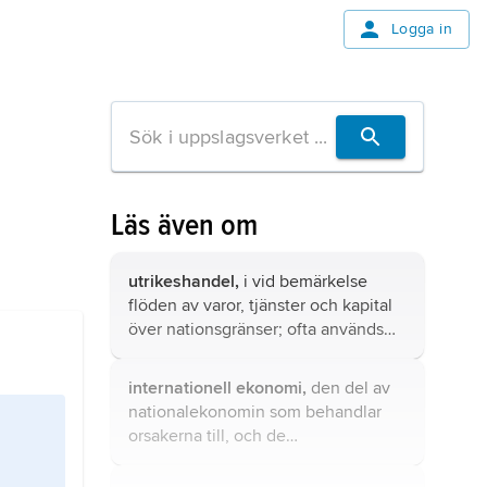
Logga in
Läs även om
utrikeshandel,
i vid bemärkelse
flöden av varor, tjänster och kapital
över nationsgränser; ofta används
dock en snävare definition som
endast inbegriper den fysiska
internationell ekonomi,
den del av
handeln med varor.
nationalekonomin som behandlar
orsakerna till, och de
samhällsekonomiska
konsekvenserna av, ekonomiska