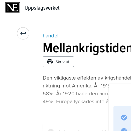
Uppslagsverket
Uppslagsverket
handel
Mellankrigstide
Skriv ut
Den viktigaste effekten av krigshände
riktning mot Amerika. År 1913 svarade
58 %. År 1920 hade den amerikanska and
49 %. Europa lyckades inte återta sin t