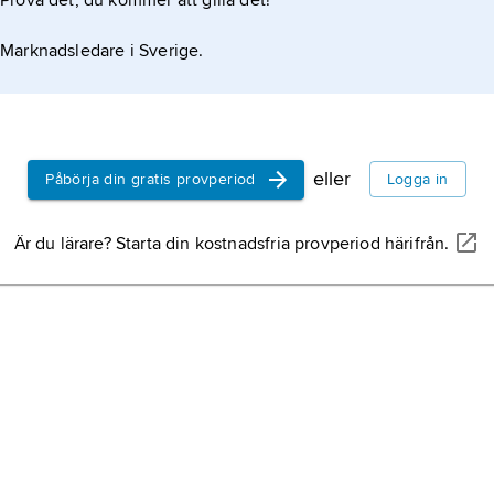
Prova det, du kommer att gilla det!
Marknadsledare i Sverige.
eller
Påbörja din gratis provperiod
Logga in
Är du lärare? Starta din kostnadsfria provperiod härifrån.