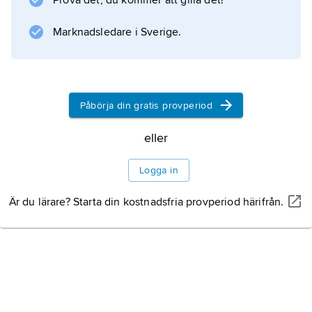
Prova det, du kommer att gilla det!
inom frisöryrket, men därutöver också
yrkesgrupper som urmakare, optiker och
Marknadsledare i Sverige.
personal i fotolaboratorier. Medlemstidning är
Handelsnytt.
Påbörja din gratis provperiod
Information om artikeln
eller
Logga in
Är du lärare? Starta din kostnadsfria provperiod härifrån.