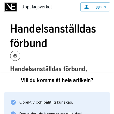
Uppslagsverket
Uppslagsverket
Logga in
Handelsanställdas
förbund
Handelsanställdas förbund,
Handels
,
LO-anslutet fackförbund,
Vill du komma åt hela artikeln?
bildat 1906 under namnet
Svenska
Varuutkörareförbundet
.
Objektiv och pålitlig kunskap.
Förbundet organiserar huvudsakligen
personal i butiker, på lager och kontor samt