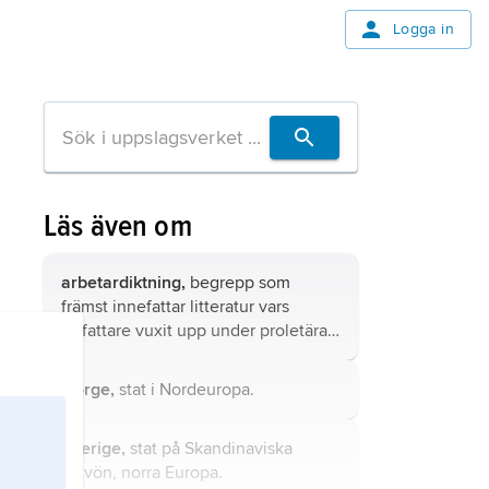
Logga in
Läs även om
arbetardiktning,
begrepp som
främst innefattar litteratur vars
författare vuxit upp under proletära
förhållanden och själva
kroppsarbetat.
Norge,
stat i Nordeuropa.
Sverige,
stat på Skandinaviska
halvön, norra Europa.