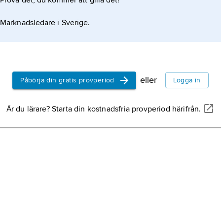
Prova det, du kommer att gilla det!
en.
Marknadsledare i Sverige.
rdet på Olof
eller
Påbörja din gratis provperiod
Logga in
Är du lärare? Starta din kostnadsfria provperiod härifrån.