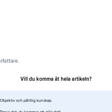
rfattare.
d socialistisk tendens, som
Vill du komma åt hela artikeln?
Objektiv och pålitlig kunskap.
 ämnen ur den svenska arbetarrörelsens historia.