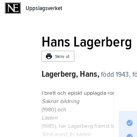
Uppslagsverket
Uppslagsverket
Hans Lagerberg
Skriv ut
Lagerberg, Hans,
född 1943, fö
I brett och episkt upplagda romaner me
Saknar bildning
(1980) och
Lästen
(1985), har Lagerberg främst behandlat
Små mord, fri kärlek