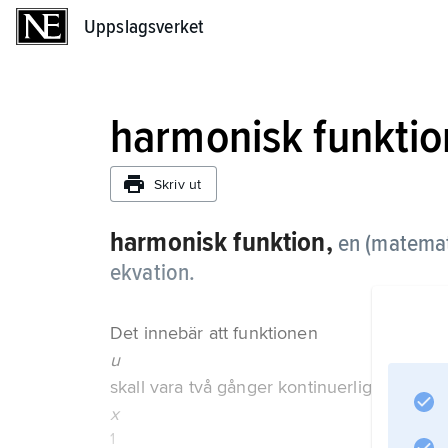
Uppslagsverket
Uppslagsverket
harmonisk funktio
Skriv ut
harmonisk funktion,
en (matemat
ekvation.
Det innebär att funktionen
u
skall vara två gånger kontinuerligt deriverb
x
1