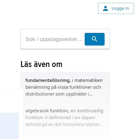
Logga in
Läs även om
fundamentallösning,
i matematiken
benämning på vissa funktioner och
distributioner som uppträder i
lösningsformler till linjära
differentialekvationer
.
algebraisk funktion,
en kontinuerlig
funktion
h
definierad i en öppen
delmängd av det komplexa talplanet
för vilken det finns ett polynom ƒ(
x
,
y
) så att ƒ(
x
,
h
(
x
)) = 0.