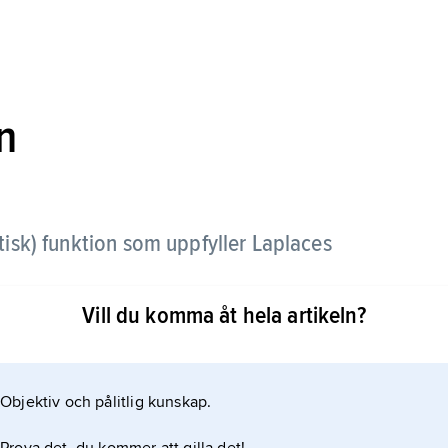
n
isk) funktion som uppfyller Laplaces
Vill du komma åt hela artikeln?
ar av reella variabler
Objektiv och pålitlig kunskap.