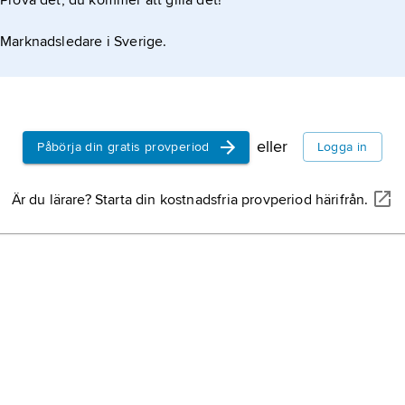
Prova det, du kommer att gilla det!
Marknadsledare i Sverige.
eller
Påbörja din gratis provperiod
Logga in
Är du lärare? Starta din kostnadsfria provperiod härifrån.