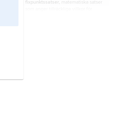
fixpunktssatser,
matematiska satser
som anger tillräckliga villkor för
existens av en fixpunkt.
glatt funktion,
slät funktion
, i
matematiken en funktion med
tillräckligt många derivator.
holomorf funktion
, i matematiken en
funktion av komplexa variabler som
är deriverbar med avseende på
dessa.
implicit funktion,
i matematiken en
funktion som definieras indirekt
genom en eller flera ekvationer som
funktionsvärdena skall uppfylla.
residy
, i matematiken ett komplext
tal som tillordnas en holomorf
funktion i en singulär punkt.