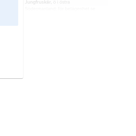
Jungfruskär,
ö i östra
Södermanland; för belägenhet se
landskapskarta
Södermanland
.
Villinge,
ö i östra Södermanland; för
belägenhet se landskapskarta
Södermanland
.
Långviksskär,
ö i östra
Södermanland; för belägenhet se
landskapskarta
Södermanland
.
Kastön,
ö i östra Södermanland; för
belägenhet se landskapskarta
Södermanland
.
Vålarö,
ort i södra Södermanland; för
belägenhet se landskapskarta
Södermanland
.