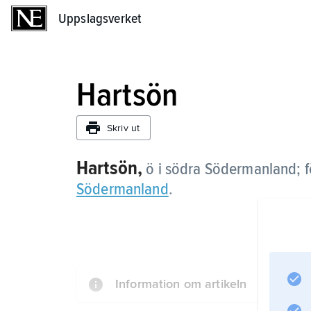
Uppslagsverket
Uppslagsverket
Hartsön
Skriv ut
Hartsön,
ö i södra Södermanland; f
Södermanland
.
Information om artikeln