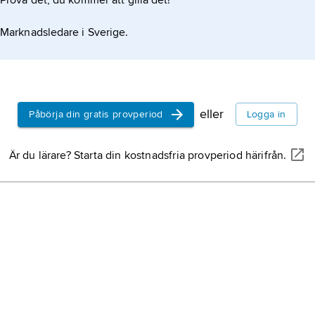
Prova det, du kommer att gilla det!
Marknadsledare i Sverige.
eller
Påbörja din gratis provperiod
Logga in
Är du lärare? Starta din kostnadsfria provperiod härifrån.