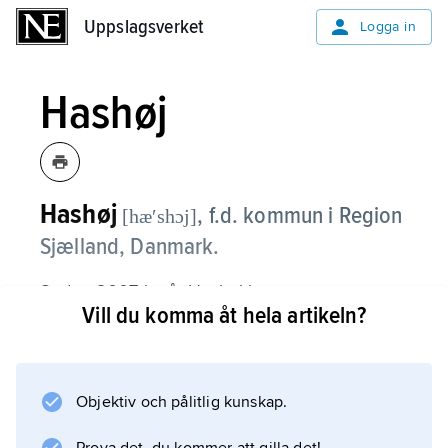
Uppslagsverket
Uppslagsverket
Logga in
Hashøj
Hashøj
,
f.d. kommun i Region
[hæʹshɔj]
Sjælland, Danmark.
Sedan 2007 ingår Hashøj i
Vill du komma åt hela artikeln?
Slagelse
kommun.
Objektiv och pålitlig kunskap.