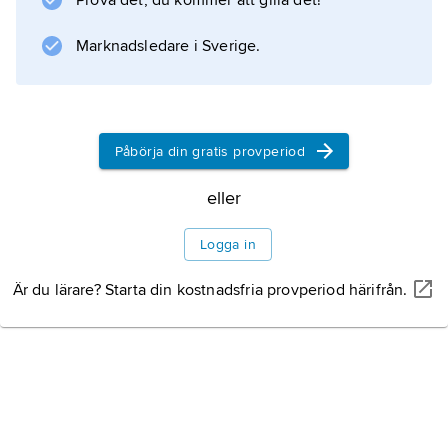
Information om artikeln
Prova det, du kommer att gilla det!
Marknadsledare i Sverige.
Påbörja din gratis provperiod
eller
Logga in
Är du lärare? Starta din kostnadsfria provperiod härifrån.