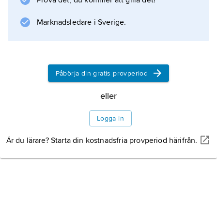
Prova det, du kommer att gilla det!
Marknadsledare i Sverige.
Påbörja din gratis provperiod
eller
Logga in
Är du lärare? Starta din kostnadsfria provperiod härifrån.