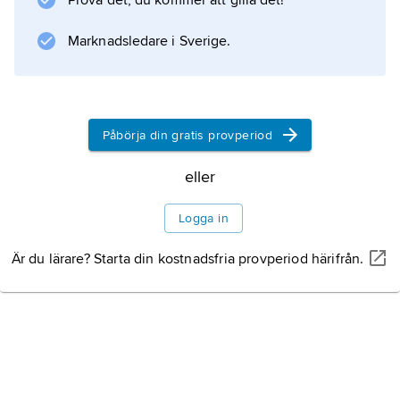
Prova det, du kommer att gilla det!
Information om artikeln
Marknadsledare i Sverige.
Påbörja din gratis provperiod
eller
Logga in
Är du lärare? Starta din kostnadsfria provperiod härifrån.