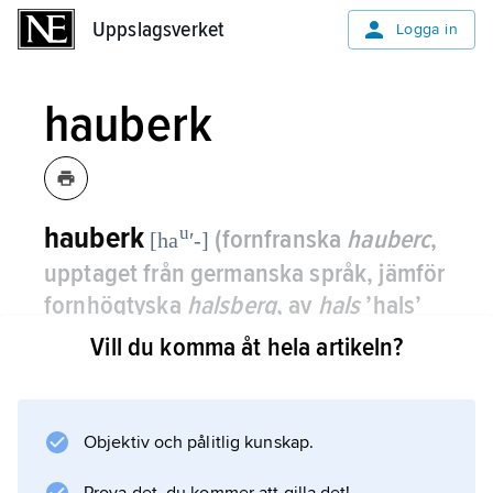
Uppslagsverket
Uppslagsverket
Logga in
hauberk
hauberk
u
(fornfranska
hauberc
,
[ha
ʹ-]
upptaget från germanska språk, jämför
fornhögtyska
halsberg
, av
hals
’hals’
och
bergan
’skydda’)
,
skyddsvapen i
Vill du komma åt hela artikeln?
form av ringbrynja eller
ringpansarskjorta.
Objektiv och pålitlig kunskap.