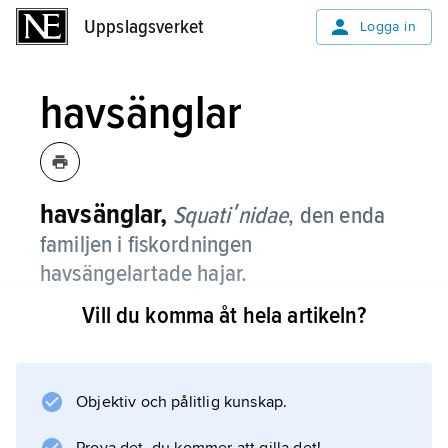
Uppslagsverket
Uppslagsverket
Logga in
havsänglar
havsänglar,
Squatiʹnidae
,
den enda
familjen i fiskordningen
havsängelartade hajar.
Vill du komma åt hela artikeln?
Den omfattar tolv arter, som finns i alla hav
från nära stranden till mer än 1 300 m djup. De
varierar i storlek mellan 1 och 2 m. Kroppen är
tillplattad och bröst- och bukfenor breda, så
Objektiv och pålitlig kunskap.
att fiskarna starkt påminner om rockor. De