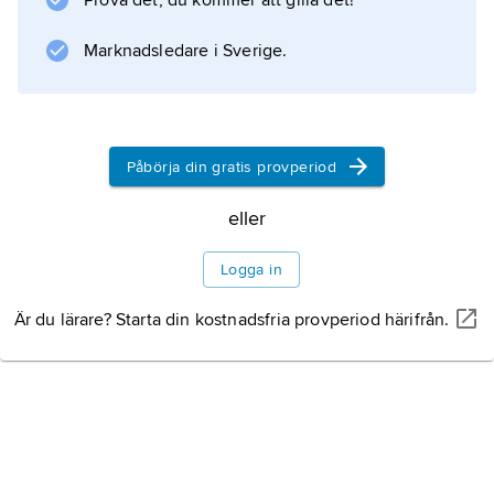
Prova det, du kommer att gilla det!
simmar dock med slag av stjärtfenan.
Analfena saknas. Ovansidan
Marknadsledare i Sverige.
Information om artikeln
Påbörja din gratis provperiod
eller
Logga in
Är du lärare? Starta din kostnadsfria provperiod härifrån.