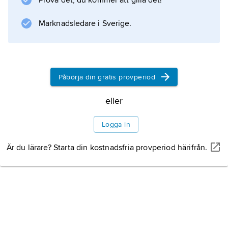
Prova det, du kommer att gilla det!
Marknadsledare i Sverige.
Information om artikeln
Påbörja din gratis provperiod
eller
Logga in
Är du lärare? Starta din kostnadsfria provperiod härifrån.