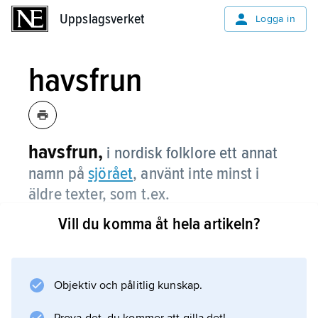
Uppslagsverket
Uppslagsverket
Logga in
havsfrun
havsfrun,
i nordisk folklore ett annat
namn på
sjörået
, använt inte minst i
äldre texter, som t.ex.
medeltidsballaderna.
Vill du komma åt hela artikeln?
Vid Langelinie i Köpenhamn finns Edvard
Eriksens kända staty ”Den lille Havfrue” (1913),
inspirerad av en saga av H.C. Andersen.
Objektiv och pålitlig kunskap.