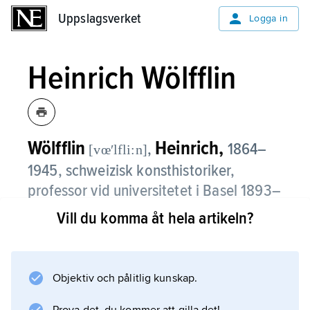
Uppslagsverket
Uppslagsverket
Logga in
Heinrich Wölfflin
Wölfflin
Heinrich,
,
1864–
[vœʹlfli:n]
1945, schweizisk konsthistoriker,
professor vid universitetet i Basel 1893–
1901, Berlin 1901–12, München 1912–24
Vill du komma åt hela artikeln?
och Zürich 1924–34.
I
Objektiv och pålitlig kunskap.
Die klassische Kunst
(1899; ”Den klassiska konsten”, svensk