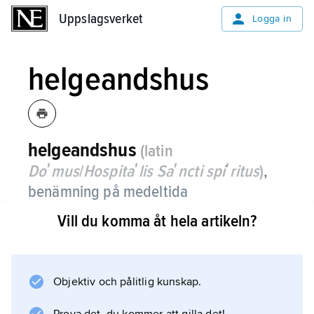
Uppslagsverket
Uppslagsverket
Logga in
helgeandshus
helgeandshus
(latin
Doʹmus
/
Hospitaʹlis Saʹncti spiʹritus
)
,
benämning på medeltida
vårdinrättningar för fattiga och
Vill du komma åt hela artikeln?
behövande samt gamla och sjuka,
ibland även härbärgen för pilgrimer.
Objektiv och pålitlig kunskap.
Helgeandshus fanns under medeltiden i
Europas flesta städer och även på andra orter.