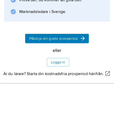
Prova det, du kommer att gilla det!
−268,94 °C, och förblir vid vanligt
Marknadsledare i Sverige.
Information om artikeln
Påbörja din gratis provperiod
eller
Logga in
Är du lärare? Starta din kostnadsfria provperiod härifrån.