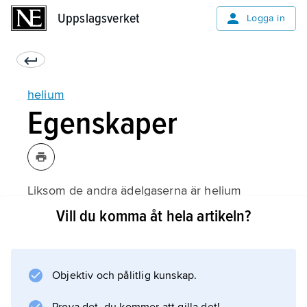
Uppslagsverket
Uppslagsverket
Logga in
helium
Egenskaper
Liksom de andra ädelgaserna är helium
enatomig och utan färg, lukt och smak. Den
Vill du komma åt hela artikeln?
bildar inga kända kemiska föreningar. Heliums
fysikaliska egenskaper är på många sätt
anmärkningsvärda. Efter väte är helium den
Objektiv och pålitlig kunskap.
lättaste av alla gaser. Helium har lägst
kokpunkt av alla grundämnen, 4,216 K eller