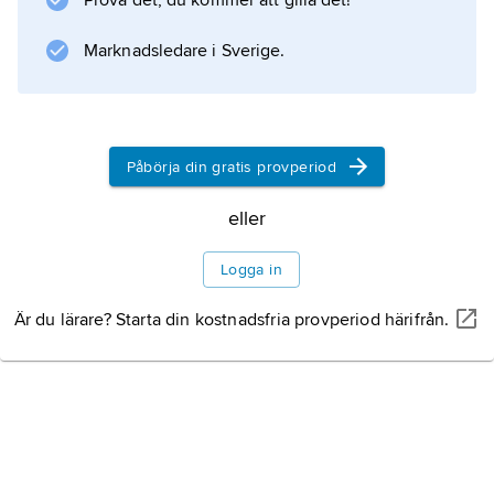
Prova det, du kommer att gilla det!
Information om artikeln
Marknadsledare i Sverige.
Påbörja din gratis provperiod
eller
Logga in
Är du lärare? Starta din kostnadsfria provperiod härifrån.