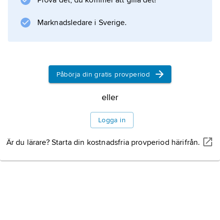
Prova det, du kommer att gilla det!
Marknadsledare i Sverige.
Påbörja din gratis provperiod
eller
Logga in
Är du lärare? Starta din kostnadsfria provperiod härifrån.