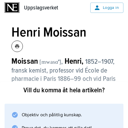
Uppslagsverket
Uppslagsverket
Logga in
Henri Moissan
Moissan
Henri,
,
1852–1907,
[mwasɑ̃ʹ]
fransk kemist, professor vid École de
pharmacie i Paris 1886–99 och vid Paris
universitet (i oorganisk kemi) från 1900.
Vill du komma åt hela artikeln?
Moissan var en föregångare inom
högtemperaturkemin och utförde med hjälp
av en elektrisk ugn destillationer av metaller
Objektiv och pålitlig kunskap.
och synteser av t.ex. karbider och nitrider vid