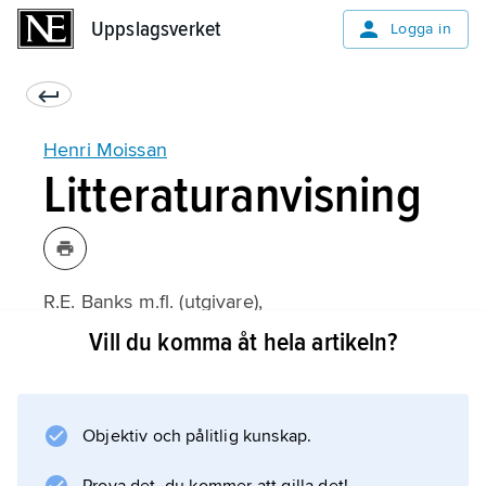
Uppslagsverket
Uppslagsverket
Logga in
Henri Moissan
Litteraturanvisning
R.E. Banks m.fl. (utgivare),
Fluorine: The First Hundred Years (1886–1986)
Vill du komma åt hela artikeln?
(1986).
Objektiv och pålitlig kunskap.
Information om artikeln