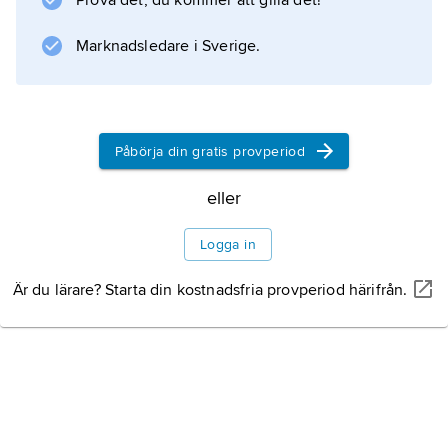
Prova det, du kommer att gilla det!
Marknadsledare i Sverige.
Påbörja din gratis provperiod
eller
Logga in
Är du lärare? Starta din kostnadsfria provperiod härifrån.